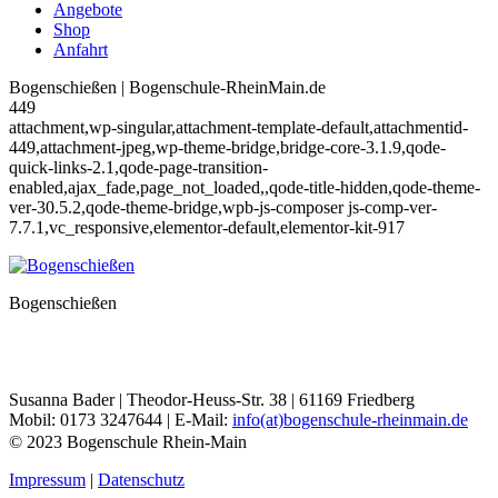
Angebote
Shop
Anfahrt
Bogenschießen | Bogenschule-RheinMain.de
449
attachment,wp-singular,attachment-template-default,attachmentid-
449,attachment-jpeg,wp-theme-bridge,bridge-core-3.1.9,qode-
quick-links-2.1,qode-page-transition-
enabled,ajax_fade,page_not_loaded,,qode-title-hidden,qode-theme-
ver-30.5.2,qode-theme-bridge,wpb-js-composer js-comp-ver-
7.7.1,vc_responsive,elementor-default,elementor-kit-917
Bogenschießen
Susanna Bader | Theodor-Heuss-Str. 38 | 61169 Friedberg
Mobil: 0173 3247644 | E-Mail:
info(at)bogenschule-rheinmain.de
© 2023 Bogenschule Rhein-Main
Impressum
|
Datenschutz